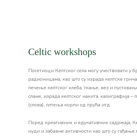
Celtic workshops
Посетиоци Келтског села могу учествовати у 
радионицама, као што су израда келтске грнч
печење келтског хлеба, ткање, вез и пустовањ
сламе, израда келтског накита, калиграфија –
(слова), плтења корпи од прућа итд.
Поред креативних и едукативних садржаја, К
нуди и забавне активности као што су гађање 