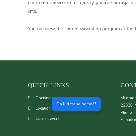
спортска такмичења за децу, јахање понија, 
итд.
You can view the current workshop program at the 
QUICK LINKS
CON
Opening hours
Milorada
Da li ti treba pomoć?
22320 In
Location
Phone: 
Current events
E-mail: 