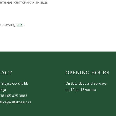
плетење келтских кикица
following
link
.
TACT
OPENING HOURS
 Stojića Gorčila bb
On Saturdays and Sundays
đija
од 10 до 18 часова
+381 65 425 3883
office@keltskoselo.rs