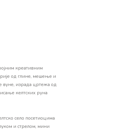
бројним креативним
арије од глине, мешење и
е вуне, израда цртежа од
 писање келтских руна
елтско село посетиоцима
луком и стрелом, мини