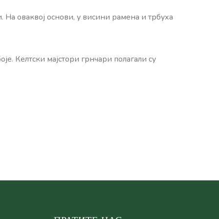
. На оваквој основи, у висини рамена и трбуха
е. Келтски мајстори грнчари полагали су