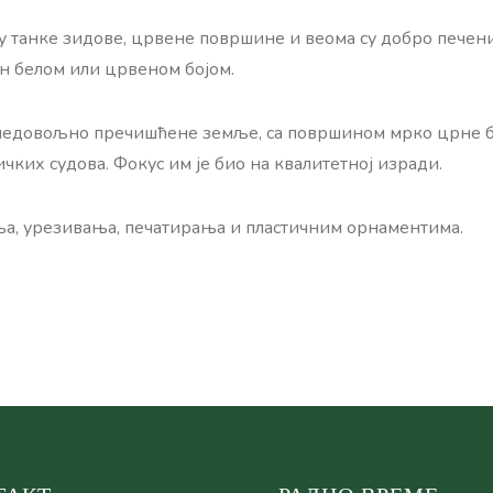
ају танке зидове, црвене површине и веома су добро печени
ен белом или црвеном бојом.
недовољно пречишћене земље, са површином мрко црне бој
их судова. Фокус им је био на квалитетној изради.
ња, урезивања, печатирања и пластичним орнаментима.