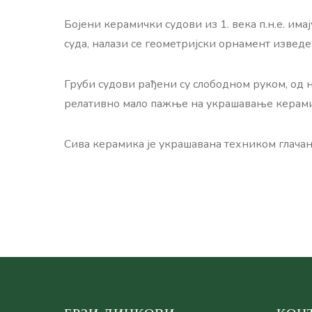
Бојени керамички судови из 1. века п.н.е. им
суда, налази се геометријски орнамент извед
Груби судови рађени су слободном руком, од 
релативно мало пажње на украшавање керамичк
Сива керамика је украшавана техником глача