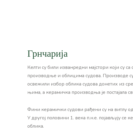
Грнчарија
Келти су били изванредни мајстори који су с
производње и облицима судова. Производе су
освежили избор облика судова донетих из сред
њима, а керамичка производња је постајала св
Фини керамички судови рађени су на витлу од 
У другој половини 1. века п.н.е. појављују с
облика.