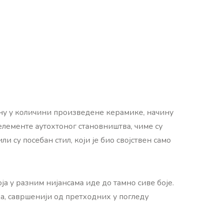
ену у количини произведене керамике, начину
лементе аутохтоног становништва, чиме су
 су посебан стил, који је био својствен само
а у разним нијансама иде до тамно сиве боје.
ца, савршенији од претходних у погледу