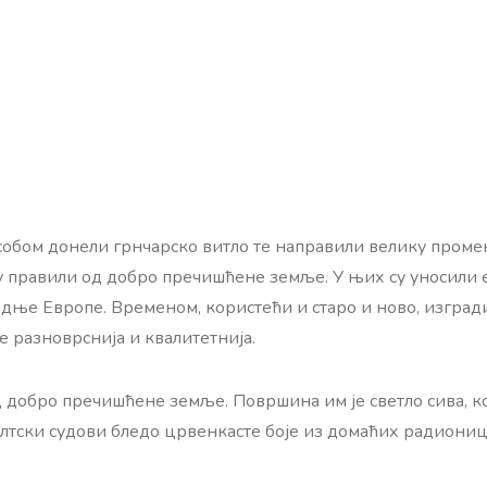
а собом донели грнчарско витло те направили велику пром
 правили од добро пречишћене земље. У њих су уносили е
ње Европе. Временом, користећи и старо и ново, изградили
е разноврснија и квалитетнија.
добро пречишћене земље. Површина им је светло сива, кој
е келтски судови бледо црвенкасте боје из домаћих радиони